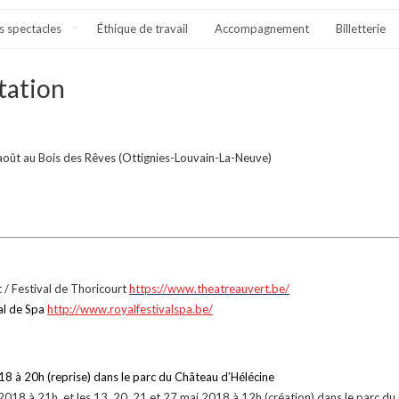
s spectacles
Éthique de travail
Accompagnement
Billetterie
tation
 août au Bois des Rêves (Ottignies-Louvain-La-Neuve)
/ Festival de Thoricourt
https://www.theatreauvert.be/
al de Spa
http://www.royalfestivalspa.be/
8 à 20h (reprise) dans le parc du Château d’Hélécine
 2018 à 21h, et les 13, 20, 21 et 27 mai 2018 à 12h (création) dans le parc du